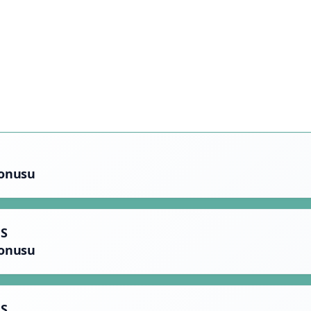
Bonusu
FS
Bonusu
FS