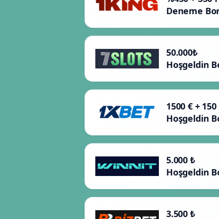
Deneme Bo
50.000₺
Hoşgeldin 
1500 € + 150
Hoşgeldin 
5.000 ₺
Hoşgeldin 
3.500 ₺