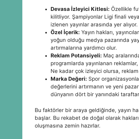
Devasa İzleyici Kitlesi:
Özellikle fu
kilitliyor. Şampiyonlar Ligi finali 
izlenen yayınlar arasında yer alıyor.
Özel İçerik:
Yayın hakları, yayıncıla
yoğun olduğu medya pazarında yayıncı
artırmalarına yardımcı olur.
Reklam Potansiyeli:
Maç aralarında
programlarda yayınlanan reklamlar, y
Ne kadar çok izleyici olursa, reklam 
Marka Değeri:
Spor organizasyonları
değerlerini artırmanın ve yeni pazarl
dünyanın dört bir yanındaki taraftarl
Bu faktörler bir araya geldiğinde, yayın hak
başlar. Bu rekabet de doğal olarak hakların
oluşmasına zemin hazırlar.