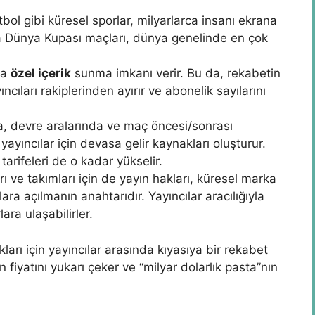
tbol gibi küresel sporlar, milyarlarca insanı ekrana
veya Dünya Kupası maçları, dünya genelinde en çok
ra
özel içerik
sunma imkanı verir. Bu da, rekabetin
ları rakiplerinden ayırır ve abonelik sayılarını
, devre aralarında ve maç öncesi/sonrası
ayıncılar için devasa gelir kaynakları oluşturur.
tarifeleri de o kadar yükselir.
 ve takımları için de yayın hakları, küresel marka
ara açılmanın anahtarıdır. Yayıncılar aracılığıyla
ara ulaşabilirler.
ları için yayıncılar arasında kıyasıya bir rekabet
 fiyatını yukarı çeker ve “milyar dolarlık pasta”nın