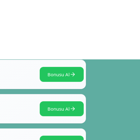
Bonusu Al
Bonusu Al