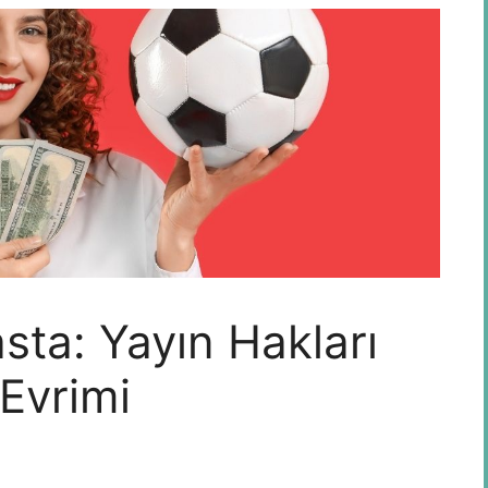
asta: Yayın Hakları
 Evrimi