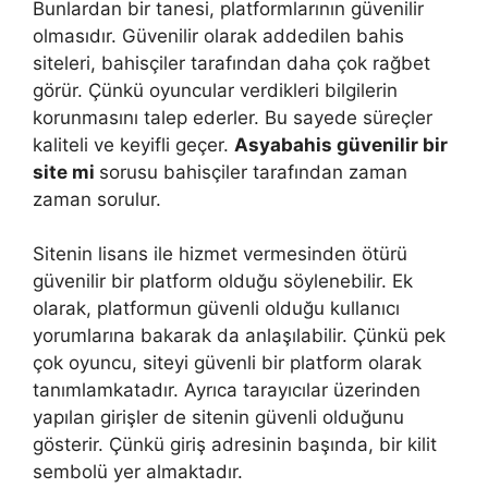
Bunlardan bir tanesi, platformlarının güvenilir
olmasıdır. Güvenilir olarak addedilen bahis
siteleri, bahisçiler tarafından daha çok rağbet
görür. Çünkü oyuncular verdikleri bilgilerin
korunmasını talep ederler. Bu sayede süreçler
kaliteli ve keyifli geçer.
Asyabahis güvenilir bir
site mi
sorusu bahisçiler tarafından zaman
zaman sorulur.
Sitenin lisans ile hizmet vermesinden ötürü
güvenilir bir platform olduğu söylenebilir. Ek
olarak, platformun güvenli olduğu kullanıcı
yorumlarına bakarak da anlaşılabilir. Çünkü pek
çok oyuncu, siteyi güvenli bir platform olarak
tanımlamkatadır. Ayrıca tarayıcılar üzerinden
yapılan girişler de sitenin güvenli olduğunu
gösterir. Çünkü giriş adresinin başında, bir kilit
sembolü yer almaktadır.