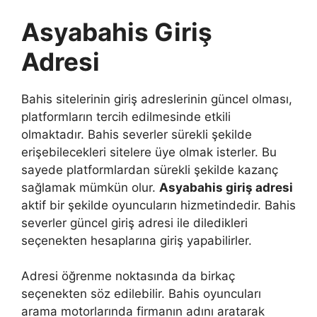
Asyabahis Giriş
Adresi
Bahis sitelerinin giriş adreslerinin güncel olması,
platformların tercih edilmesinde etkili
olmaktadır. Bahis severler sürekli şekilde
erişebilecekleri sitelere üye olmak isterler. Bu
sayede platformlardan sürekli şekilde kazanç
sağlamak mümkün olur.
Asyabahis giriş adresi
aktif bir şekilde oyuncuların hizmetindedir. Bahis
severler güncel giriş adresi ile diledikleri
seçenekten hesaplarına giriş yapabilirler.
Adresi öğrenme noktasında da birkaç
seçenekten söz edilebilir. Bahis oyuncuları
arama motorlarında firmanın adını aratarak