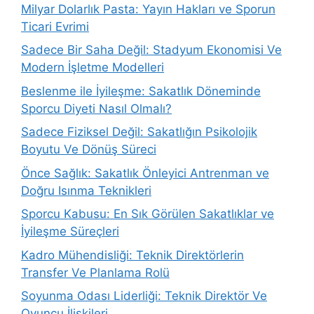
Milyar Dolarlık Pasta: Yayın Hakları ve Sporun
Ticari Evrimi
Sadece Bir Saha Değil: Stadyum Ekonomisi Ve
Modern İşletme Modelleri
Beslenme ile İyileşme: Sakatlık Döneminde
Sporcu Diyeti Nasıl Olmalı?
Sadece Fiziksel Değil: Sakatlığın Psikolojik
Boyutu Ve Dönüş Süreci
Önce Sağlık: Sakatlık Önleyici Antrenman ve
Doğru Isınma Teknikleri
Sporcu Kabusu: En Sık Görülen Sakatlıklar ve
İyileşme Süreçleri
Kadro Mühendisliği: Teknik Direktörlerin
Transfer Ve Planlama Rolü
Soyunma Odası Liderliği: Teknik Direktör Ve
Oyuncu İlişkileri