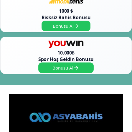
1000 ₺
Risksiz Bahis Bonusu
Bonusu Al
10.000₺
Spor Hoş Geldin Bonusu
Bonusu Al