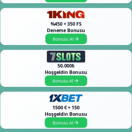
%450 + 350 FS
Deneme Bonusu
Bonusu Al
50.000₺
Hoşgeldin Bonusu
Bonusu Al
1500 € + 150
Hoşgeldin Bonusu
Bonusu Al