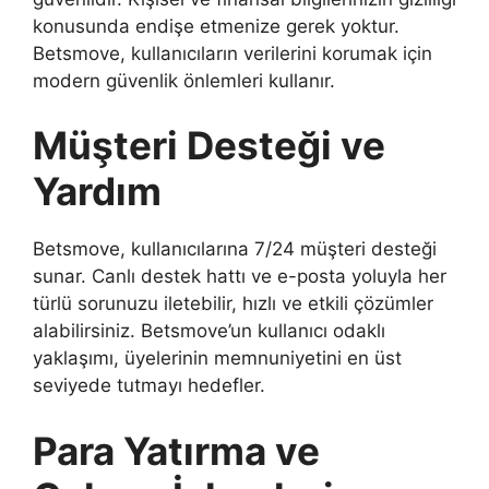
konusunda endişe etmenize gerek yoktur.
Betsmove, kullanıcıların verilerini korumak için
modern güvenlik önlemleri kullanır.
Müşteri Desteği ve
Yardım
Betsmove, kullanıcılarına 7/24 müşteri desteği
sunar. Canlı destek hattı ve e-posta yoluyla her
türlü sorunuzu iletebilir, hızlı ve etkili çözümler
alabilirsiniz. Betsmove’un kullanıcı odaklı
yaklaşımı, üyelerinin memnuniyetini en üst
seviyede tutmayı hedefler.
Para Yatırma ve