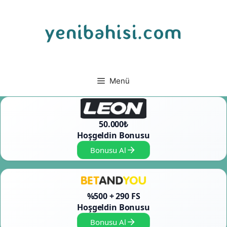
İçeriğe
atla
Menü
50.000₺
Hoşgeldin Bonusu
Bonusu Al
%500 + 290 FS
Hoşgeldin Bonusu
Bonusu Al