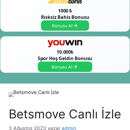
1000 ₺
Risksiz Bahis Bonusu
Bonusu Al
10.000₺
Spor Hoş Geldin Bonusu
Bonusu Al
Betsmove Canlı İzle
3 Ağustos 2023
yazar
admin