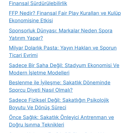
Finansal Sürdürülebilirlik
FFP Nedir? Finansal Fair Play Kuralları ve Kulüp
Ekonomisine Etkisi
Sponsorluk Dünyası: Markalar Neden Spora
Yatırım Yapar?
Milyar Dolarlık Pasta: Yayın Hakları ve Sporun
Ticari Evrimi
Sadece Bir Saha Değil: Stadyum Ekonomisi Ve
Modern İşletme Modelleri
Beslenme ile İyileşme: Sakatlık Döneminde
Sporcu Diyeti Nasıl Olmalı?
Sadece Fiziksel Değil: Sakatlığın Psikolojik
Boyutu Ve Dönüş Süreci
Önce Sağlık: Sakatlık Önleyici Antrenman ve
Doğru Isınma Teknikleri