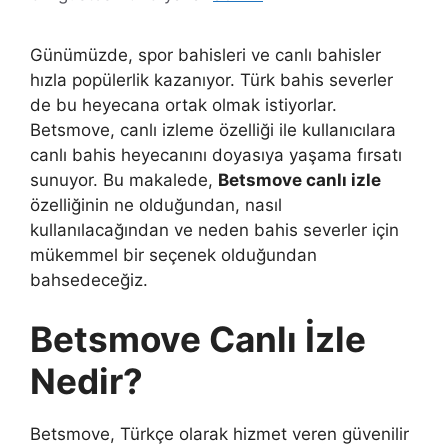
Günümüzde, spor bahisleri ve canlı bahisler
hızla popülerlik kazanıyor. Türk bahis severler
de bu heyecana ortak olmak istiyorlar.
Betsmove, canlı izleme özelliği ile kullanıcılara
canlı bahis heyecanını doyasıya yaşama fırsatı
sunuyor. Bu makalede,
Betsmove canlı izle
özelliğinin ne olduğundan, nasıl
kullanılacağından ve neden bahis severler için
mükemmel bir seçenek olduğundan
bahsedeceğiz.
Betsmove Canlı İzle
Nedir?
Betsmove, Türkçe olarak hizmet veren güvenilir