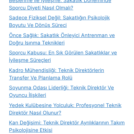
Beslenme ile İyileşme: Sakatlık Döneminde
Sporcu Diyeti Nasıl Olmalı?
Sadece Fiziksel Değil: Sakatlığın Psikolojik
Boyutu Ve Dönüş Süreci
Önce Sağlık: Sakatlık Önleyici Antrenman ve
Doğru Isınma Teknikleri
Sporcu Kabusu: En Sık Görülen Sakatlıklar ve
İyileşme Süreçleri
Kadro Mühendisliği: Teknik Direktörlerin
Transfer Ve Planlama Rolü
Soyunma Odası Liderliği: Teknik Direktör Ve
Oyuncu İlişkileri
Yedek Kulübesine Yolculuk: Profesyonel Teknik
Direktör Nasıl Olunur?
Kan Değişimi: Teknik Direktör Ayrılıklarının Takım
Psikolojisine Etkisi