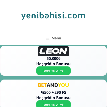
İçeriğe
atla
Menü
50.000₺
Hoşgeldin Bonusu
Bonusu Al
%500 + 290 FS
Hoşgeldin Bonusu
Bonusu Al