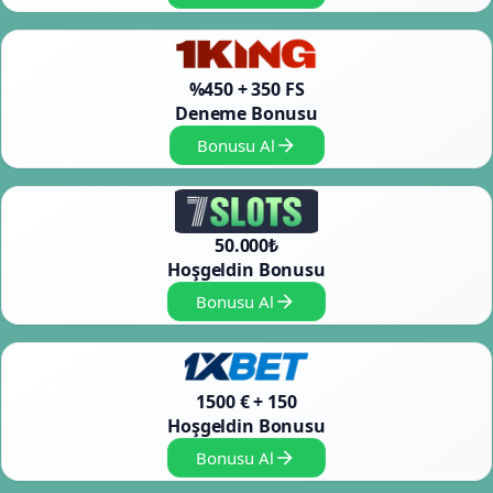
%450 + 350 FS
Deneme Bonusu
Bonusu Al
50.000₺
Hoşgeldin Bonusu
Bonusu Al
1500 € + 150
Hoşgeldin Bonusu
Bonusu Al