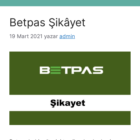
Betpas Şikâyet
19 Mart 2021
yazar
admin