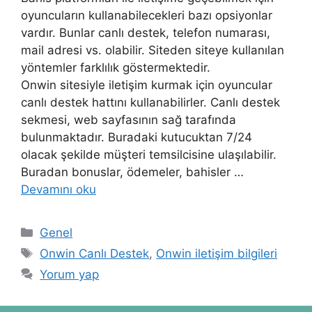
oyuncuların kullanabilecekleri bazı opsiyonlar
vardır. Bunlar canlı destek, telefon numarası,
mail adresi vs. olabilir. Siteden siteye kullanılan
yöntemler farklılık göstermektedir.
Onwin sitesiyle iletişim kurmak için oyuncular
canlı destek hattını kullanabilirler. Canlı destek
sekmesi, web sayfasının sağ tarafında
bulunmaktadır. Buradaki kutucuktan 7/24
olacak şekilde müşteri temsilcisine ulaşılabilir.
Buradan bonuslar, ödemeler, bahisler …
Devamını oku
Kategoriler
Genel
Etiketler
Onwin Canlı Destek
,
Onwin iletişim bilgileri
Yorum yap