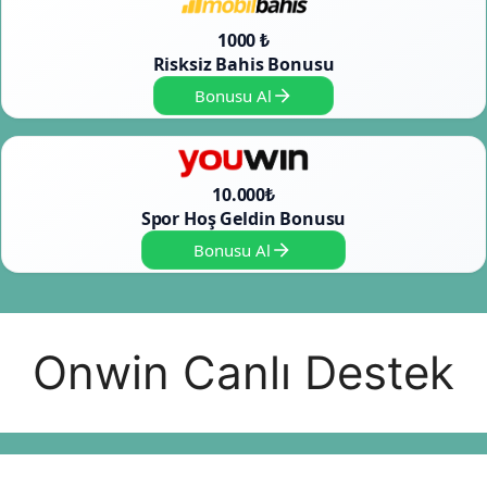
1000 ₺
Risksiz Bahis Bonusu
Bonusu Al
10.000₺
Spor Hoş Geldin Bonusu
Bonusu Al
Onwin Canlı Destek