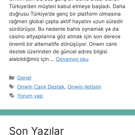
Türkiye’den müşteri kabul etmeye başladı. Daha
doğrusu Türkiye’de genç bir platform olmasına
rağmen global çapta aktif hayatını uzun süredir
sürdürüyor. Bu nedenle bahis oynamak ya da
casino altyapılarına göz atmak için son derece
önemli bir alternatife dönüşüyor. Onwin canlı
destek üzerinden de güncel adres bilgisi
alabildiğimiz için …
Devamını oku
Kategoriler
Genel
Etiketler
Onwin Canlı Destek
,
Onwin iletişim
Yorum yap
Son Yazılar