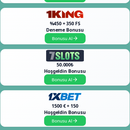
%450 + 350 FS
Deneme Bonusu
Bonusu Al
50.000₺
Hoşgeldin Bonusu
Bonusu Al
1500 € + 150
Hoşgeldin Bonusu
Bonusu Al