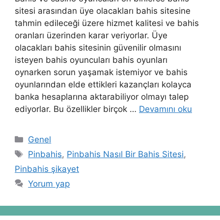
sitesi arasından üye olacakları bahis sitesine
tahmin edileceği üzere hizmet kalitesi ve bahis
oranları üzerinden karar veriyorlar. Üye
olacakları bahis sitesinin güvenilir olmasını
isteyen bahis oyuncuları bahis oyunları
oynarken sorun yaşamak istemiyor ve bahis
oyunlarından elde ettikleri kazançları kolayca
banka hesaplarına aktarabiliyor olmayı talep
ediyorlar. Bu özellikler birçok …
Devamını oku
Kategoriler
Genel
Etiketler
Pinbahis
,
Pinbahis Nasıl Bir Bahis Sitesi
,
Pinbahis şikayet
Yorum yap