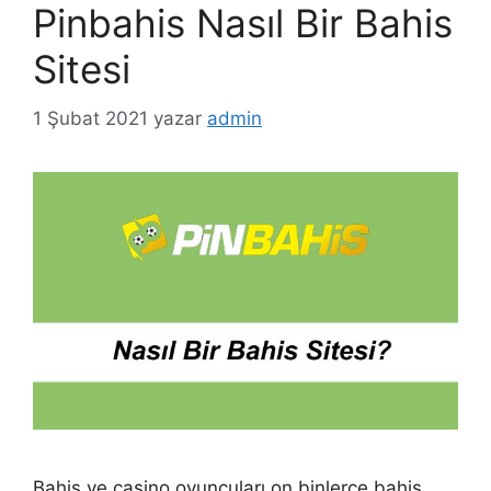
Pinbahis Nasıl Bir Bahis
Sitesi
1 Şubat 2021
yazar
admin
Bahis ve casino oyuncuları on binlerce bahis