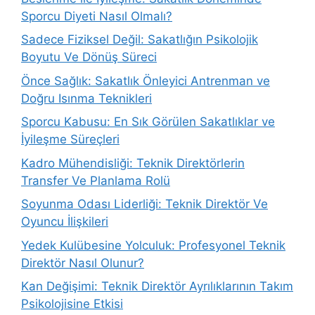
Sporcu Diyeti Nasıl Olmalı?
Sadece Fiziksel Değil: Sakatlığın Psikolojik
Boyutu Ve Dönüş Süreci
Önce Sağlık: Sakatlık Önleyici Antrenman ve
Doğru Isınma Teknikleri
Sporcu Kabusu: En Sık Görülen Sakatlıklar ve
İyileşme Süreçleri
Kadro Mühendisliği: Teknik Direktörlerin
Transfer Ve Planlama Rolü
Soyunma Odası Liderliği: Teknik Direktör Ve
Oyuncu İlişkileri
Yedek Kulübesine Yolculuk: Profesyonel Teknik
Direktör Nasıl Olunur?
Kan Değişimi: Teknik Direktör Ayrılıklarının Takım
Psikolojisine Etkisi