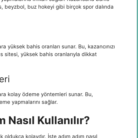
is, beyzbol, buz hokeyi gibi birçok spor dalında
ra yüksek bahis oranları sunar. Bu, kazancınızı
 sitesi, yüksek bahis oranlarıyla dikkat
eri
ara kolay ödeme yöntemleri sunar. Bu,
ödeme yapmalarını sağlar.
Nasıl Kullanılır?
k oldukça kolaydır. İşte adım adım nasıl