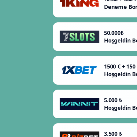
Deneme Bo
50.000₺
Hoşgeldin 
1500 € + 150
Hoşgeldin 
5.000 ₺
Hoşgeldin 
3.500 ₺