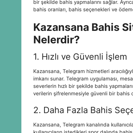
bir şekilde bahis yapmalarını sağlar. Ayrıc
bahis oranları, bahis seçenekleri ve ödeme 
Kazansana Bahis Sit
Nelerdir?
1. Hızlı ve Güvenli İşlem
Kazansana, Telegram hizmetleri aracılığıyl
imkanı sunar. Telegram uygulaması, mesaj
severlerin hızlı bir şekilde bahis yapmala
verilerin şifrelenmesiyle güvenli bir bahis
2. Daha Fazla Bahis Seç
Kazansana, Telegram kanalında kullanıcıl
kullanıcıların istedikleri spor dalında ba