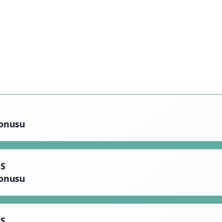
Bonusu
FS
Bonusu
FS