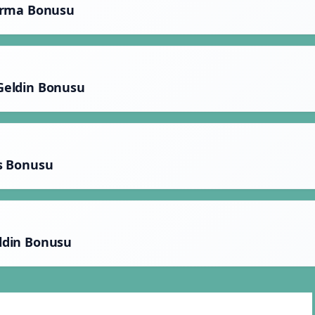
tırma Bonusu
Geldin Bonusu
is Bonusu
ldin Bonusu