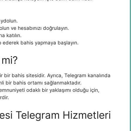
aydolun.
lun ve hesabınızı doğrulayın.
 katılın.
kip ederek bahis yapmaya başlayın.
 mi?
ir bir bahis sitesidir. Ayrıca, Telegram kanalında
enli bir bahis ortamı sağlanmaktadır.
nuniyeti odaklı bir yaklaşımı olduğu için,
dir.
esi Telegram Hizmetleri