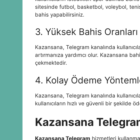
sitesinde futbol, basketbol, voleybol, ten
bahis yapabilirsiniz.
3. Yüksek Bahis Oranları
Kazansana, Telegram kanalında kullanıcıla
artırmanıza yardımcı olur. Kazansana bahis
çekmektedir.
4. Kolay Ödeme Yönteml
Kazansana, Telegram kanalında kullanıcıl
kullanıcıların hızlı ve güvenli bir şekilde 
Kazansana Telegram 
Kazansana Telegram
hizmetleri kullanma