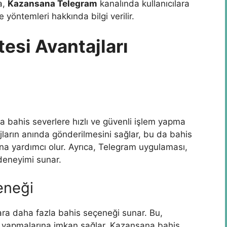
a,
Kazansana Telegram
kanalında kullanıcılara
yöntemleri hakkında bilgi verilir.
esi Avantajları
a bahis severlere hızlı ve güvenli işlem yapma
ların anında gönderilmesini sağlar, bu da bahis
rına yardımcı olur. Ayrıca, Telegram uygulaması,
 deneyimi sunar.
eneği
ara daha fazla bahis seçeneği sunar. Bu,
his yapmalarına imkan sağlar. Kazansana bahis