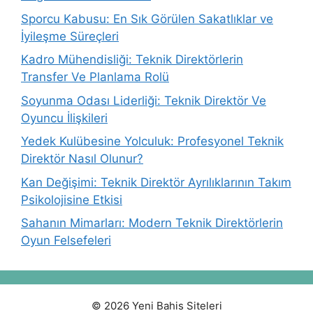
Sporcu Kabusu: En Sık Görülen Sakatlıklar ve
İyileşme Süreçleri
Kadro Mühendisliği: Teknik Direktörlerin
Transfer Ve Planlama Rolü
Soyunma Odası Liderliği: Teknik Direktör Ve
Oyuncu İlişkileri
Yedek Kulübesine Yolculuk: Profesyonel Teknik
Direktör Nasıl Olunur?
Kan Değişimi: Teknik Direktör Ayrılıklarının Takım
Psikolojisine Etkisi
Sahanın Mimarları: Modern Teknik Direktörlerin
Oyun Felsefeleri
© 2026 Yeni Bahis Siteleri