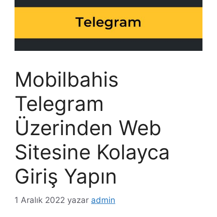
Mobilbahis
Telegram
Üzerinden Web
Sitesine Kolayca
Giriş Yapın
1 Aralık 2022
yazar
admin