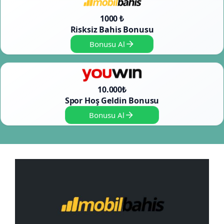
1000 ₺
Risksiz Bahis Bonusu
Bonusu Al
10.000₺
Spor Hoş Geldin Bonusu
Bonusu Al