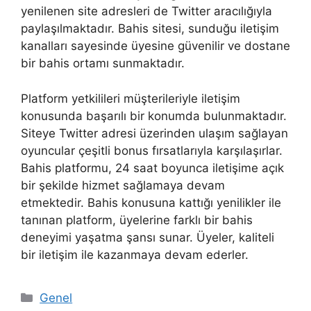
yenilenen site adresleri de Twitter aracılığıyla
paylaşılmaktadır. Bahis sitesi, sunduğu iletişim
kanalları sayesinde üyesine güvenilir ve dostane
bir bahis ortamı sunmaktadır.
Platform yetkilileri müşterileriyle iletişim
konusunda başarılı bir konumda bulunmaktadır.
Siteye Twitter adresi üzerinden ulaşım sağlayan
oyuncular çeşitli bonus fırsatlarıyla karşılaşırlar.
Bahis platformu, 24 saat boyunca iletişime açık
bir şekilde hizmet sağlamaya devam
etmektedir. Bahis konusuna kattığı yenilikler ile
tanınan platform, üyelerine farklı bir bahis
deneyimi yaşatma şansı sunar. Üyeler, kaliteli
bir iletişim ile kazanmaya devam ederler.
Kategoriler
Genel