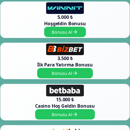
5.000 ₺
Hoşgeldin Bonusu
Bonusu Al
3.500 ₺
İlk Para Yatırma Bonusu
Bonusu Al
15.000 ₺
Casino Hoş Geldin Bonusu
Bonusu Al