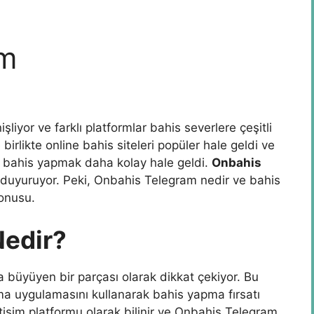
am
iyor ve farklı platformlar bahis severlere çeşitli
 birlikte online bahis siteleri popüler hale geldi ve
e bahis yapmak daha kolay hale geldi.
Onbahis
 duyuruyor. Peki, Onbahis Telegram nedir ve bahis
konusu.
Nedir?
a büyüyen bir parçası olarak dikkat çekiyor. Bu
ma uygulamasını kullanarak bahis yapma fırsatı
letişim platformu olarak bilinir ve Onbahis Telegram