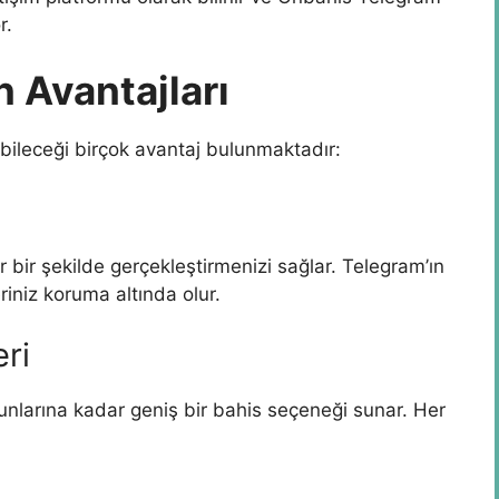
r.
 Avantajları
bileceği birçok avantaj bulunmaktadır:
lir bir şekilde gerçekleştirmenizi sağlar. Telegram’ın
riniz koruma altında olur.
ri
unlarına kadar geniş bir bahis seçeneği sunar. Her