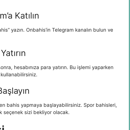
’a Katılın
is” yazın. Onbahis’in Telegram kanalın bulun ve
Yatırın
onra, hesabınıza para yatırın. Bu işlemi yaparken
llanabilirsiniz.
aşlayın
en bahis yapmaya başlayabilirsiniz. Spor bahisleri,
ok seçenek sizi bekliyor olacak.
i