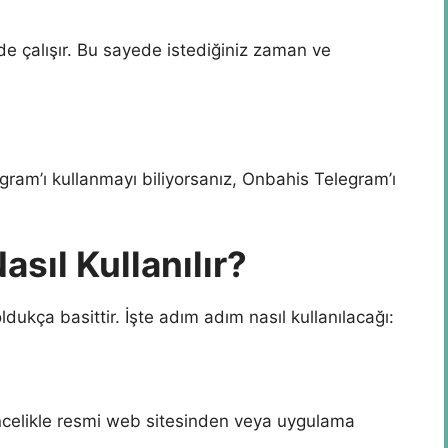
de çalışır. Bu sayede istediğiniz zaman ve
egram’ı kullanmayı biliyorsanız, Onbahis Telegram’ı
sıl Kullanılır?
dukça basittir. İşte adım adım nasıl kullanılacağı:
ncelikle resmi web sitesinden veya uygulama