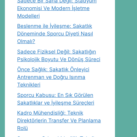
Sadece Bir Saha Değil: Stadyum
Ekonomisi Ve Modern İşletme
Modelleri
Beslenme ile İyileşme: Sakatlık
Döneminde Sporcu Diyeti Nasıl
Olmalı?
Sadece Fiziksel Değil: Sakatlığın
Psikolojik Boyutu Ve Dönüş Süreci
Önce Sağlık: Sakatlık Önleyici
Antrenman ve Doğru Isınma
Teknikleri
Sporcu Kabusu: En Sık Görülen
Sakatlıklar ve İyileşme Süreçleri
Kadro Mühendisliği: Teknik
Direktörlerin Transfer Ve Planlama
Rolü