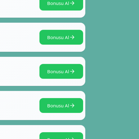
Bonusu Al
Bonusu Al
Bonusu Al
Bonusu Al