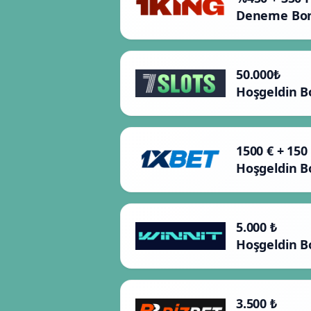
Deneme Bo
50.000₺
Hoşgeldin 
1500 € + 150
Hoşgeldin 
5.000 ₺
Hoşgeldin 
3.500 ₺