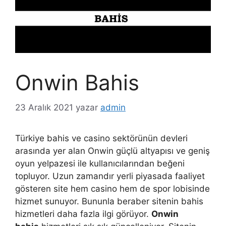
Onwin Bahis
23 Aralık 2021
yazar
admin
Türkiye bahis ve casino sektörünün devleri
arasında yer alan Onwin güçlü altyapısı ve geniş
oyun yelpazesi ile kullanıcılarından beğeni
topluyor. Uzun zamandır yerli piyasada faaliyet
gösteren site hem casino hem de spor lobisinde
hizmet sunuyor. Bununla beraber sitenin bahis
hizmetleri daha fazla ilgi görüyor.
Onwin