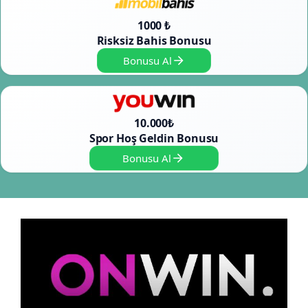
1000 ₺
Risksiz Bahis Bonusu
Bonusu Al
10.000₺
Spor Hoş Geldin Bonusu
Bonusu Al