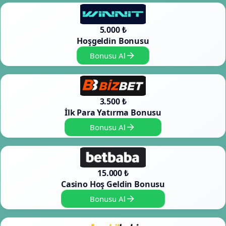
5.000 ₺
Hoşgeldin Bonusu
Bonusu Al
3.500 ₺
İlk Para Yatırma Bonusu
Bonusu Al
15.000 ₺
Casino Hoş Geldin Bonusu
Bonusu Al