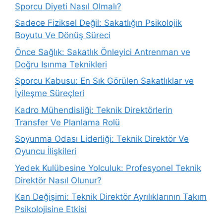
Sporcu Diyeti Nasıl Olmalı?
Sadece Fiziksel Değil: Sakatlığın Psikolojik
Boyutu Ve Dönüş Süreci
Önce Sağlık: Sakatlık Önleyici Antrenman ve
Doğru Isınma Teknikleri
Sporcu Kabusu: En Sık Görülen Sakatlıklar ve
İyileşme Süreçleri
Kadro Mühendisliği: Teknik Direktörlerin
Transfer Ve Planlama Rolü
Soyunma Odası Liderliği: Teknik Direktör Ve
Oyuncu İlişkileri
Yedek Kulübesine Yolculuk: Profesyonel Teknik
Direktör Nasıl Olunur?
Kan Değişimi: Teknik Direktör Ayrılıklarının Takım
Psikolojisine Etkisi