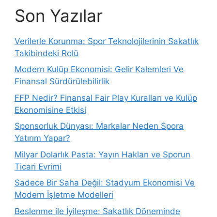
Son Yazılar
Verilerle Korunma: Spor Teknolojilerinin Sakatlık
Takibindeki Rolü
Modern Kulüp Ekonomisi: Gelir Kalemleri Ve
Finansal Sürdürülebilirlik
FFP Nedir? Finansal Fair Play Kuralları ve Kulüp
Ekonomisine Etkisi
Sponsorluk Dünyası: Markalar Neden Spora
Yatırım Yapar?
Milyar Dolarlık Pasta: Yayın Hakları ve Sporun
Ticari Evrimi
Sadece Bir Saha Değil: Stadyum Ekonomisi Ve
Modern İşletme Modelleri
Beslenme ile İyileşme: Sakatlık Döneminde