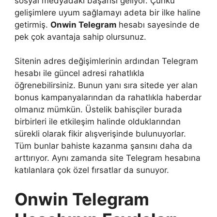
sosyal medyadaki başarısı geliyor. Çünkü
gelişimlere uyum sağlamayı adeta bir ilke haline
getirmiş.
Onwin Telegram
hesabı sayesinde de
pek çok avantaja sahip olursunuz.
Sitenin adres değişimlerinin ardından Telegram
hesabı ile güncel adresi rahatlıkla
öğrenebilirsiniz. Bunun yanı sıra sitede yer alan
bonus kampanyalarından da rahatlıkla haberdar
olmanız mümkün. Üstelik bahisçiler burada
birbirleri ile etkileşim halinde olduklarından
sürekli olarak fikir alışverişinde bulunuyorlar.
Tüm bunlar bahiste kazanma şansını daha da
arttırıyor. Aynı zamanda site Telegram hesabına
katılanlara çok özel fırsatlar da sunuyor.
Onwin
Telegram