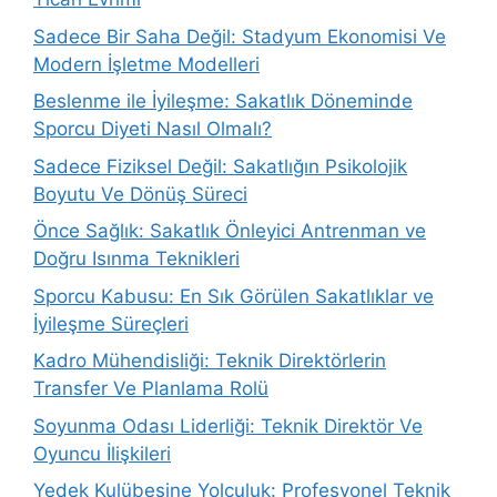
Sadece Bir Saha Değil: Stadyum Ekonomisi Ve
Modern İşletme Modelleri
Beslenme ile İyileşme: Sakatlık Döneminde
Sporcu Diyeti Nasıl Olmalı?
Sadece Fiziksel Değil: Sakatlığın Psikolojik
Boyutu Ve Dönüş Süreci
Önce Sağlık: Sakatlık Önleyici Antrenman ve
Doğru Isınma Teknikleri
Sporcu Kabusu: En Sık Görülen Sakatlıklar ve
İyileşme Süreçleri
Kadro Mühendisliği: Teknik Direktörlerin
Transfer Ve Planlama Rolü
Soyunma Odası Liderliği: Teknik Direktör Ve
Oyuncu İlişkileri
Yedek Kulübesine Yolculuk: Profesyonel Teknik