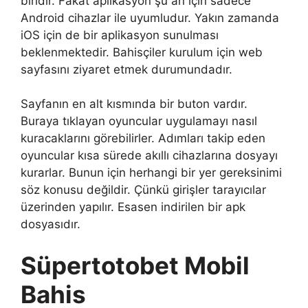
biridir. Fakat aplikasyon şu an için sadece
Android cihazlar ile uyumludur. Yakın zamanda
iOS için de bir aplikasyon sunulması
beklenmektedir. Bahisçiler kurulum için web
sayfasını ziyaret etmek durumundadır.
Sayfanın en alt kısmında bir buton vardır.
Buraya tıklayan oyuncular uygulamayı nasıl
kuracaklarını görebilirler. Adımları takip eden
oyuncular kısa sürede akıllı cihazlarına dosyayı
kurarlar. Bunun için herhangi bir yer gereksinimi
söz konusu değildir. Çünkü girişler tarayıcılar
üzerinden yapılır. Esasen indirilen bir apk
dosyasıdır.
Süpertotobet Mobil
Bahis