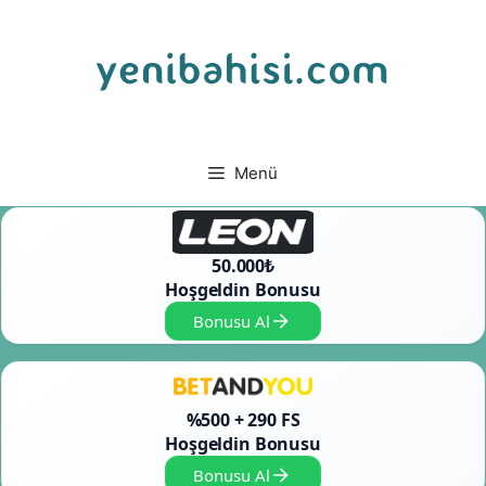
İçeriğe
atla
Menü
50.000₺
Hoşgeldin Bonusu
Bonusu Al
%500 + 290 FS
Hoşgeldin Bonusu
Bonusu Al