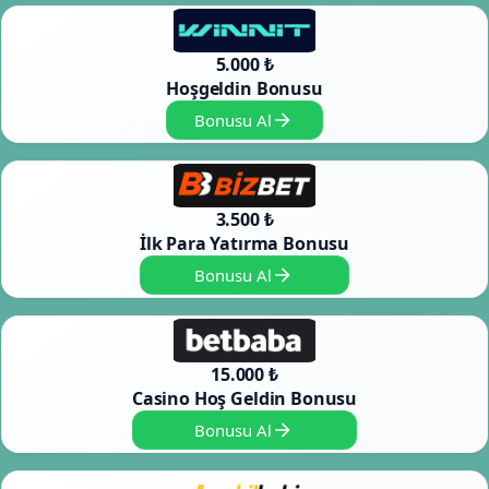
5.000 ₺
Hoşgeldin Bonusu
Bonusu Al
3.500 ₺
İlk Para Yatırma Bonusu
Bonusu Al
15.000 ₺
Casino Hoş Geldin Bonusu
Bonusu Al