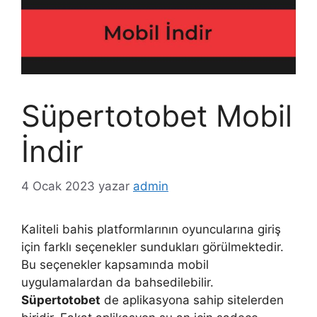
Süpertotobet Mobil
İndir
4 Ocak 2023
yazar
admin
Kaliteli bahis platformlarının oyuncularına giriş
için farklı seçenekler sundukları görülmektedir.
Bu seçenekler kapsamında mobil
uygulamalardan da bahsedilebilir.
Süpertotobet
de aplikasyona sahip sitelerden